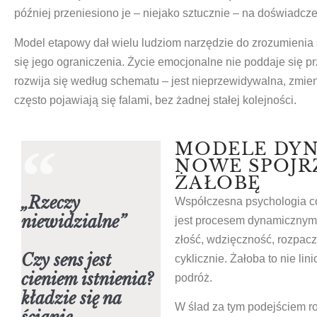
później przeniesiono je – niejako sztucznie – na doświadczen
Model etapowy dał wielu ludziom narzędzie do zrozumienia 
się jego ograniczenia. Życie emocjonalne nie poddaje się p
rozwija się według schematu – jest nieprzewidywalna, zmie
często pojawiają się falami, bez żadnej stałej kolejności.
MODELE DYN
NOWE SPOJR
ŻAŁOBĘ
„Rzeczy
Współczesna psychologia co
niewidzialne”
jest procesem dynamicznym.
złość, wdzięczność, rozpac
Czy sens jest
cyklicznie. Żałoba to nie li
cieniem istnienia?
podróż.
kładzie się na
W ślad za tym podejściem roz