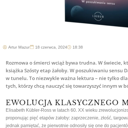
Artur Mazur
18 czerwca, 2024
18:38
Rozmowa o śmierci wciąż bywa trudna. W świecie, kt
książka Szósty etap żałoby. W poszukiwaniu sensu Da
w tunelu. To niezwykle ważna lektura – nie tylko dla
tych, którzy chcą nauczyć się towarzyszyć innym w b
EWOLUCJA KLASYCZNEGO 
Elisabeth Kübler-Ross w latach 60. XX wieku zrewolucjoniz
proponując pięć etapów żałoby: zaprzeczenie, złość, targowa
jednak pamiętać, że pierwotnie odnosiły się one do pacjentó