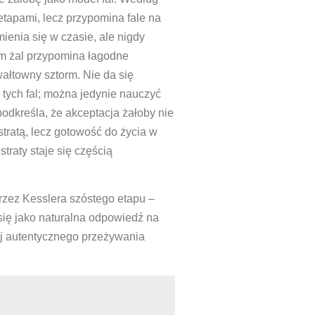
etapami, lecz przypomina fale na
ienia się w czasie, ale nigdy
em żal przypomina łagodne
ałtowny sztorm. Nie da się
 tych fal; można jedynie nauczyć
podkreśla, że akceptacja żałoby nie
tratą, lecz gotowość do życia w
traty staje się częścią
rzez Kesslera szóstego etapu –
się jako naturalna odpowiedź na
ej autentycznego przeżywania