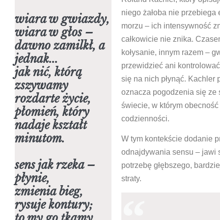
niego żałoba nie przebiega 
wiara w gwiazdy,
morzu – ich intensywność zm
wiara w głos –
całkowicie nie znika. Czas
dawno zamilkł, a
kołysanie, innym razem – gw
jednak...
przewidzieć ani kontrolować
jak nić, którą
się na nich płynąć. Kachler 
zszywamy
oznacza pogodzenia się ze s
rozdarte życie,
świecie, w którym obecność s
płomień, który
codzienności.
nadaje kształt
minutom.
W tym kontekście dodanie p
odnajdywania sensu – jawi 
sens jak rzeka –
potrzebę głębszego, bardzi
płynie,
straty.
zmienia bieg,
rysuje kontury;
to my go tkamy,