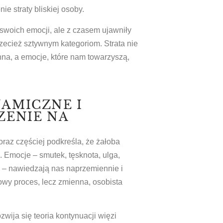
ie straty bliskiej osoby.
swoich emocji, ale z czasem ujawniły
rzecież sztywnym kategoriom. Strata nie
nna, a emocje, które nam towarzyszą,
AMICZNE I
ZENIE NA
raz częściej podkreśla, że żałoba
 Emocje – smutek, tęsknota, ulga,
z – nawiedzają nas naprzemiennie i
niowy proces, lecz zmienna, osobista
wija się teoria kontynuacji więzi