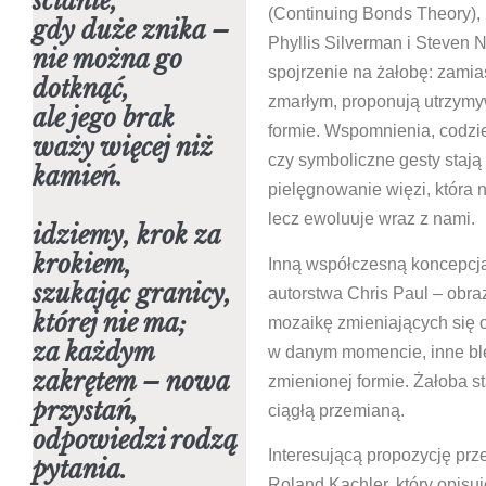
ścianie,
(Continuing Bonds Theory), 
gdy duże znika –
Phyllis Silverman i Steven
nie można go
spojrzenie na żałobę: zamias
dotknąć,
zmarłym, proponują utrzymy
ale jego brak
formie. Wspomnienia, codzi
waży więcej niż
czy symboliczne gesty stają
kamień.
pielęgnowanie więzi, która n
lecz ewoluuje wraz z nami.
idziemy, krok za
krokiem,
Inną współczesną koncepcją 
szukając granicy,
autorstwa Chris Paul – obra
której nie ma;
mozaikę zmieniających się 
za każdym
w danym momencie, inne bl
zakrętem – nowa
zmienionej formie. Żałoba st
przystań,
ciągłą przemianą.
odpowiedzi rodzą
Interesującą propozycję prz
pytania.
Roland Kachler, który opisu