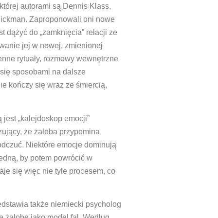
której autorami są Dennis Klass,
 Nickman. Zaproponowali oni nowe
t dążyć do „zamknięcia” relacji ze
wanie jej w nowej, zmienionej
enne rytuały, rozmowy wewnętrzne
 się sposobami na dalsze
ie kończy się wraz ze śmiercią,
jest „kalejdoskop emocji”
zujący, że żałoba przypomina
odczuć. Niektóre emocje dominują
edną, by potem powrócić w
aje się więc nie tyle procesem, co
edstawia także niemiecki psycholog
je żałobę jako
model fal
. Według