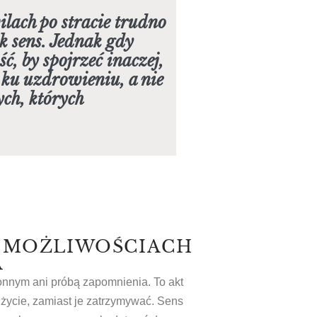
lach po stracie trudno
k sens. Jednak gdy
ć, by spojrzeć inaczej,
ą ku uzdrowieniu, a nie
ych, których
 O MOŻLIWOŚCIACH
A
onnym ani próbą zapomnienia. To akt
 życie, zamiast je zatrzymywać. Sens