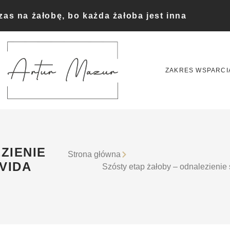
czas na żałobę, bo każda żałoba jest inna
ZAKRES WSPARCI
ZIENIE
Strona główna
VIDA
Szósty etap żałoby – odnalezienie 