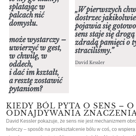
splatając w
„W pierwszych chwi
palcach nić
dostrzec jakikolwie
domysłu.
pojawia się gotowoś
sens staje się drog
może wystarczy –
zdradą pamięci o t
uwierzyć w gest,
straciliśmy.”
w chwilę, w
David Kessler
oddech,
i dać im kształt,
a resztę zostawić
pytaniom?
KIEDY BÓL PYTA O SENS –
ODNAJDYWANIA ZNACZENI
David Kessler pokazuje, że sens nie jest mechanizmem obr
twórczy – sposób na przekształcenie bólu w coś, co wspiera