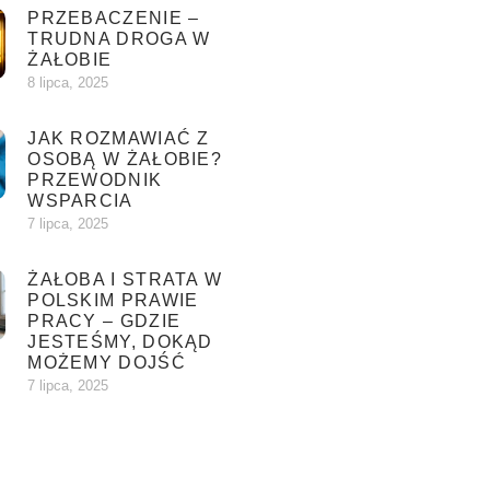
PRZEBACZENIE –
TRUDNA DROGA W
ŻAŁOBIE
8 lipca, 2025
JAK ROZMAWIAĆ Z
OSOBĄ W ŻAŁOBIE?
PRZEWODNIK
WSPARCIA
7 lipca, 2025
ŻAŁOBA I STRATA W
POLSKIM PRAWIE
PRACY – GDZIE
JESTEŚMY, DOKĄD
MOŻEMY DOJŚĆ
7 lipca, 2025