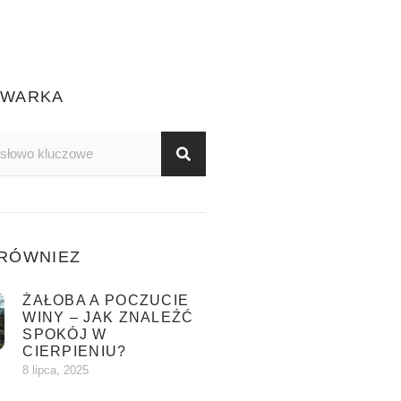
IWARKA
RÓWNIEZ
ŻAŁOBA A POCZUCIE
WINY – JAK ZNALEŹĆ
SPOKÓJ W
CIERPIENIU?
8 lipca, 2025