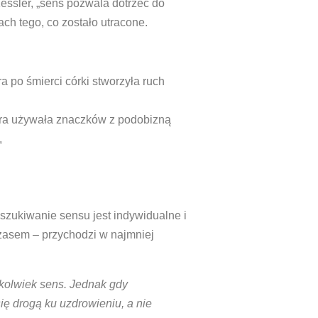
Kessler, „sens pozwala dotrzeć do
ach tego, co zostało utracone.
a po śmierci córki stworzyła ruch
óra używała znaczków z podobizną
,
szukiwanie sensu jest indywidualne i
czasem – przychodzi w najmniej
ikolwiek sens. Jednak gdy
się drogą ku uzdrowieniu, a nie