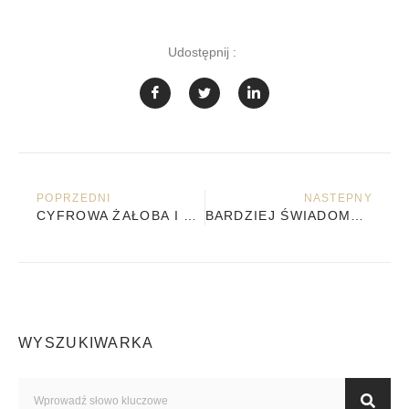
Udostępnij :
POPRZEDNI
NASTEPNY
CYFROWA ŻAŁOBA I GRIEFBOTY: CZY TECHNOLOGIA MOŻE ZASTĄPIĆ RELACJĘ? SPOTKANIE Z ILUZJĄ OBECNOŚCI
BARDZIEJ ŚWIADOME ŻYCIE, BARDZIEJ ŚWIADOME UMIERANIE. REFLEKSJE PO LEKTURZE „TYBETAŃSKIEJ KSIĘGI UMARŁYCH DLA POCZĄTKUJĄCYCH”
WYSZUKIWARKA