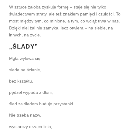
W sztuce żałoba zyskuje formę – staje się nie tylko
świadectwem straty, ale też znakiem pamięci i czułości. To
most między tym, co minione, a tym, co wciąż trwa w nas.
Dzięki niej żal nie zamyka, lecz otwiera – na siebie, na
innych, na życie.
„ŚLADY”
Mgła wylewa się,
siada na ścianie,
bez kształtu,
pędzel wypada z dłoni,
ślad za śladem buduje przystanki
Nie trzeba nazw,
wystarczy drżąca linia,