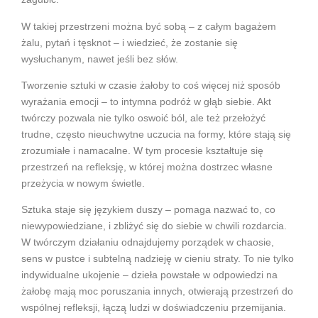
W takiej przestrzeni można być sobą – z całym bagażem
żalu, pytań i tęsknot – i wiedzieć, że zostanie się
wysłuchanym, nawet jeśli bez słów.
Tworzenie sztuki w czasie żałoby to coś więcej niż sposób
wyrażania emocji – to intymna podróż w głąb siebie. Akt
twórczy pozwala nie tylko oswoić ból, ale też przełożyć
trudne, często nieuchwytne uczucia na formy, które stają się
zrozumiałe i namacalne. W tym procesie kształtuje się
przestrzeń na refleksję, w której można dostrzec własne
przeżycia w nowym świetle.
Sztuka staje się językiem duszy – pomaga nazwać to, co
niewypowiedziane, i zbliżyć się do siebie w chwili rozdarcia.
W twórczym działaniu odnajdujemy porządek w chaosie,
sens w pustce i subtelną nadzieję w cieniu straty. To nie tylko
indywidualne ukojenie – dzieła powstałe w odpowiedzi na
żałobę mają moc poruszania innych, otwierają przestrzeń do
wspólnej refleksji, łączą ludzi w doświadczeniu przemijania.