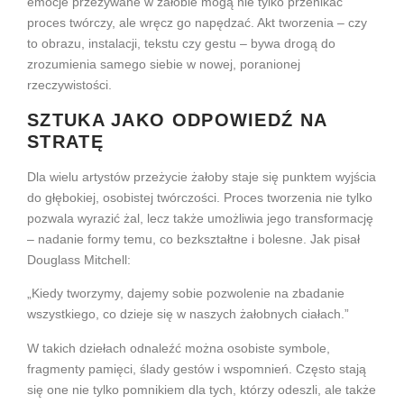
emocje przeżywane w żałobie mogą nie tylko przenikać
proces twórczy, ale wręcz go napędzać. Akt tworzenia – czy
to obrazu, instalacji, tekstu czy gestu – bywa drogą do
zrozumienia samego siebie w nowej, poranionej
rzeczywistości.
SZTUKA JAKO ODPOWIEDŹ NA
STRATĘ
Dla wielu artystów przeżycie żałoby staje się punktem wyjścia
do głębokiej, osobistej twórczości. Proces tworzenia nie tylko
pozwala wyrazić żal, lecz także umożliwia jego transformację
– nadanie formy temu, co bezkształtne i bolesne. Jak pisał
Douglass Mitchell:
„Kiedy tworzymy, dajemy sobie pozwolenie na zbadanie
wszystkiego, co dzieje się w naszych żałobnych ciałach.”
W takich dziełach odnaleźć można osobiste symbole,
fragmenty pamięci, ślady gestów i wspomnień. Często stają
się one nie tylko pomnikiem dla tych, którzy odeszli, ale także