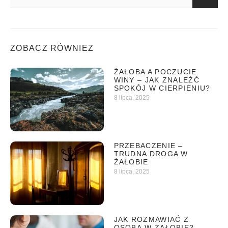
ZOBACZ RÓWNIEZ
ŻAŁOBA A POCZUCIE
WINY – JAK ZNALEŹĆ
SPOKÓJ W CIERPIENIU?
8 lipca, 2025
PRZEBACZENIE –
TRUDNA DROGA W
ŻAŁOBIE
8 lipca, 2025
JAK ROZMAWIAĆ Z
OSOBĄ W ŻAŁOBIE?